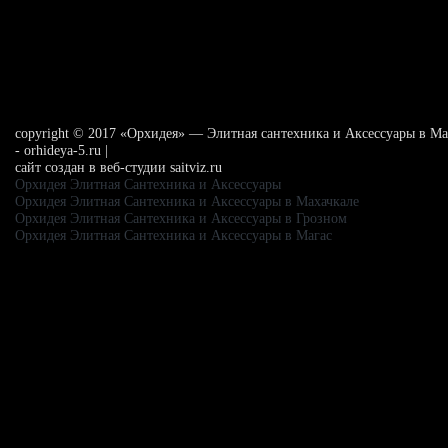
сopyright © 2017 «Орхидея» — Элитная сантехника и Аксессуары в Ма
- orhideya-5.ru |
сайт создан в веб-студии saitviz.ru
Орхидея Элитная Сантехника и Аксессуары
Орхидея Элитная Сантехника и Аксессуары в Махачкале
Орхидея Элитная Сантехника и Аксессуары в Грозном
Орхидея Элитная Сантехника и Аксессуары в Магас