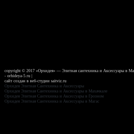
сopyright © 2017 «Орхидея» — Элитная сантехника и Аксессуары в Ма
- orhideya-5.ru |
сайт создан в веб-студии saitviz.ru
Орхидея Элитная Сантехника и Аксессуары
Орхидея Элитная Сантехника и Аксессуары в Махачкале
Орхидея Элитная Сантехника и Аксессуары в Грозном
Орхидея Элитная Сантехника и Аксессуары в Магас