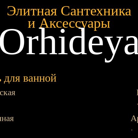
Элитная Сантехника
и Аксессуары
Orhidey
 для ванной
ская
нная
А