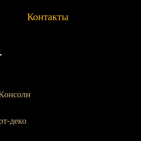
Контакты
a
Консоли
рт-деко